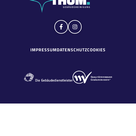


IMPRESSUM
DATENSCHUTZ
COOKIES